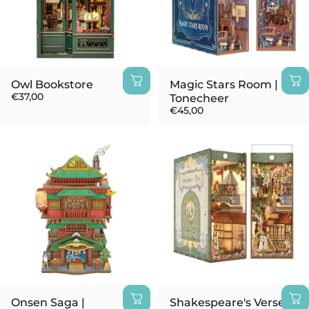
Owl Bookstore
Magic Stars Room |
€37,00
Tonecheer
€45,00
Onsen Saga |
Shakespeare's Verse |