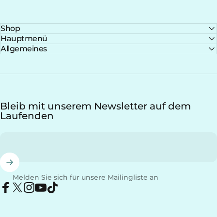
Shop
Hauptmenü
Allgemeines
Bleib mit unserem Newsletter auf dem
Laufenden
Melden Sie sich für unsere Mailingliste an
Facebook
X (Twitter)
Instagram
YouTube
TikTok