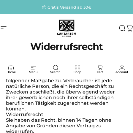
Direkt zum Inhalt
Pause Diashow
📦 Gratis Versand ab 30€
Seitennavigation
Cartartem
Suc
W
Widerrufsrecht
A. Widerrufsbelehrung
Einleitung
Home
Menu
Search
Shop
Cart
Account
Verbrauchern steht ein Widerrufsrecht nach
folgender Maßgabe zu. Verbraucher ist jede
natürliche Person, die ein Rechtsgeschäft zu
Zwecken abschließt, die überwiegend weder
ihrer gewerblichen noch ihrer selbständigen
beruflichen Tätigkeit zugerechnet werden
können.
Widerrufsrecht
Sie haben das Recht, binnen 14 Tagen ohne
Angabe von Gründen diesen Vertrag zu
widerrufen.