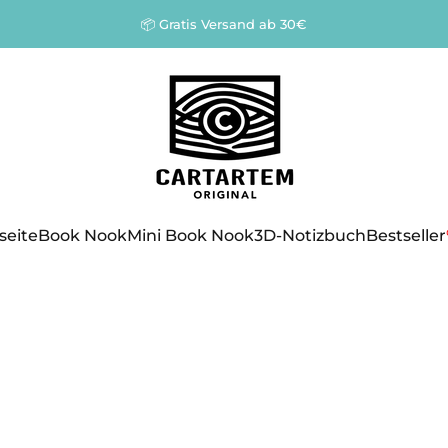
Pause Diashow
📦 Gratis Versand ab 30€
Cartartem
seite
Book Nook
Mini Book Nook
3D-Notizbuch
Bestseller
seite
Book Nook
Mini Book Nook
3D-Notizbuch
Bestseller