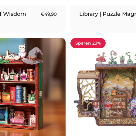
of Wisdom
Library | Puzzle Mag
€49,90
Sparen 23%