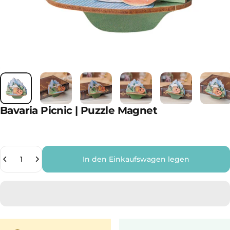
Bavaria Picnic | Puzzle Magnet
Anzahl
In den Einkaufswagen legen