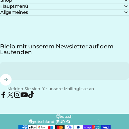
Shop
Hauptmenü
Allgemeines
Bleib mit unserem Newsletter auf dem
Laufenden
Melden Sie sich für unsere Mailingliste an
Facebook
X (Twitter)
Instagram
YouTube
TikTok
Sprache
Land/Region