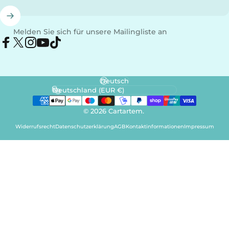
Melden Sie sich für unsere Mailingliste an
Facebook
X (Twitter)
Instagram
YouTube
TikTok
Sprache
Land/Region
© 2026 Cartartem.
Widerrufsrecht
Datenschutzerklärung
AGB
Kontaktinformationen
Impressum