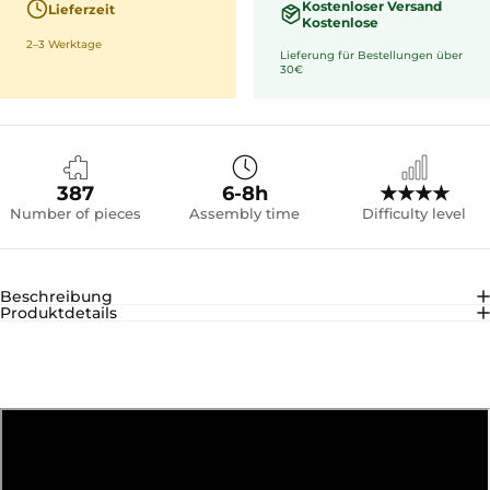
Kostenloser Versand
Lieferzeit
Kostenlose
2–3 Werktage
Lieferung für Bestellungen über
30€
387
6-8h
★★★★
Number of pieces
Assembly time
Difficulty level
Beschreibung
Produktdetails