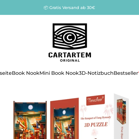
Pause Diashow
📦 Gratis Versand ab 30€
Cartartem
seite
Book Nook
Mini Book Nook
3D-Notizbuch
Bestseller
seite
Book Nook
Mini Book Nook
3D-Notizbuch
Bestseller