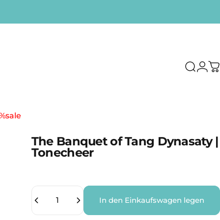
Suche
Logi
W
%sale
%sale
The Banquet of Tang Dynasaty |
Tonecheer
Anzahl
In den Einkaufswagen legen