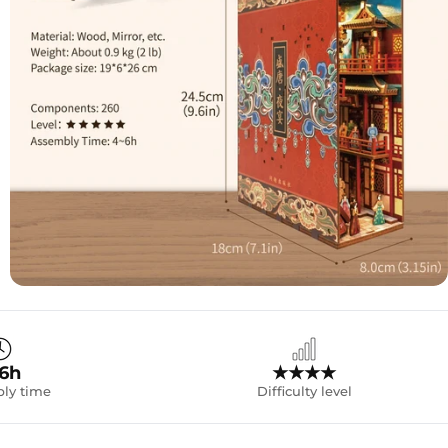
-6h
★★★★
ly time
Difficulty level